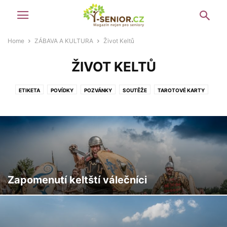
Home
ZÁBAVA A KULTURA
Život Keltů
ŽIVOT KELTŮ
ETIKETA
POVÍDKY
POZVÁNKY
SOUTĚŽE
TAROTOVÉ KARTY
ŽIVOT KELTŮ
ŽIVOT V ŘÍMSKÉ ŘÍŠI
Zapomenutí keltští válečníci