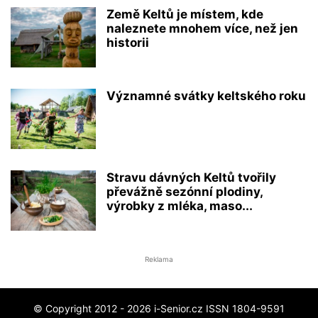
Země Keltů je místem, kde
naleznete mnohem více, než jen
historii
Významné svátky keltského roku
Stravu dávných Keltů tvořily
převážně sezónní plodiny,
výrobky z mléka, maso...
Reklama
© Copyright 2012 - 2026 i-Senior.cz ISSN 1804-9591