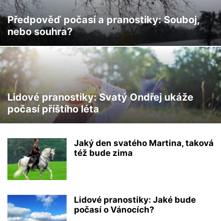
Předpověď počasí a pranostiky: Souboj,
nebo souhra?
Lidové pranostiky: Svatý Ondřej ukáže
počasí příštího léta
Jaký den svatého Martina, taková
též bude zima
Lidové pranostiky: Jaké bude
počasí o Vánocích?