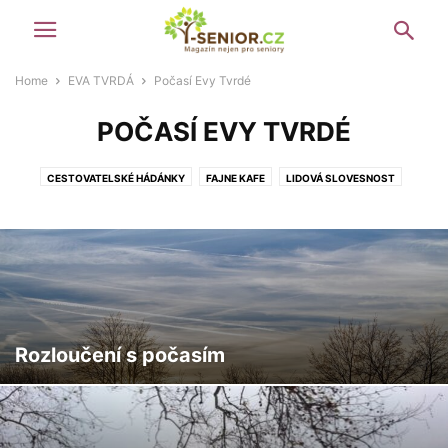
Home
EVA TVRDÁ
Počasí Evy Tvrdé
POČASÍ EVY TVRDÉ
CESTOVATELSKÉ HÁDÁNKY
FAJNE KAFE
LIDOVÁ SLOVESNOST
POČASÍ EVY TVRDÉ
POHLEDNICE EVY TVRDÉ
SLAVNÉ DETEKTIVKY
SLEZSKÁ MĚSTA
Rozloučení s počasím