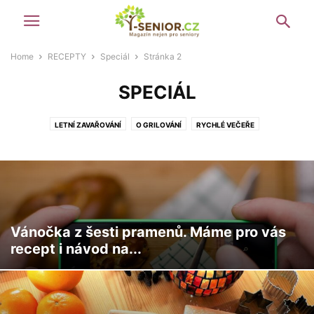
Home
RECEPTY
Speciál
Stránka 2
SPECIÁL
LETNÍ ZAVAŘOVÁNÍ
O GRILOVÁNÍ
RYCHLÉ VEČEŘE
TOULKY MEZINÁRODNÍ KUCHYNÍ
VÁNOCE
Vánočka z šesti pramenů. Máme pro vás
recept i návod na...