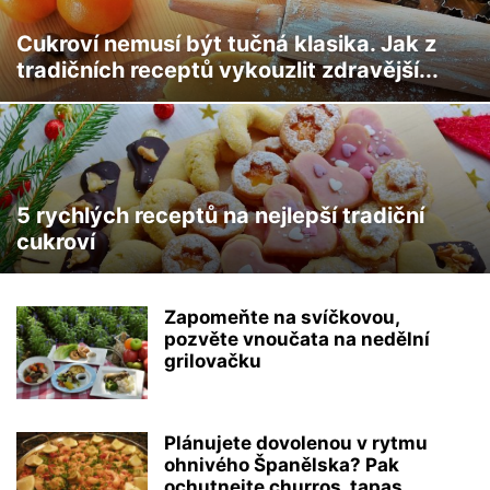
Cukroví nemusí být tučná klasika. Jak z
tradičních receptů vykouzlit zdravější...
5 rychlých receptů na nejlepší tradiční
cukroví
Zapomeňte na svíčkovou,
pozvěte vnoučata na nedělní
grilovačku
Plánujete dovolenou v rytmu
ohnivého Španělska? Pak
ochutnejte churros, tapas, …