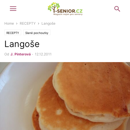
Home
RECEPTY
Langoše
RECEPTY
Slané pochoutky
Langoše
Od
J. Pinterová
-
12.12.2011