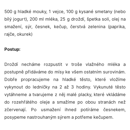
500 g hladké mouky, 1 vejce, 100 g kysané smetany (nebo
bílý jogurt), 200 ml mléka, 25 g droždí, špetka soli, olej na
smažení, sýr, česnek, kečup, čerstvá zelenina (paprika,
rajče, okurek)
Postup:
Droždí necháme rozpustit v troše vlažného mléka a
postupně přidáváme do mísy ke všem ostatním surovinám.
Dobře propracujeme na hladké těsto, které vložíme
vykynout do ledničky na 2 až 3 hodiny. Vykunuté těsto
vytáhneme a tvarujeme z něj malé placky, které vkládáme
do rozehřátého oleje a smažíme po obou stranách než
zčervenají. Po usmažení ihned potíráme česnekem,
posypeme nastrouhaným sýrem a potřeme kečupem.