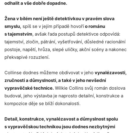
odhalit a vše dobře dopadne.
Žena v bílém není ještě detektivkou v pravém slova
smyslu,
spíš se v jejím případě hovoří
o románu
s tajemstvím
, avšak řada postupů detektivce odpovídá:
tajemství, zločin, pátrání, vyšetřování, důsledné racionální
postoje, napětí, hrůza, slepé uličky, akční scény a nakonec
překvapivé rozuzlení.
Collinse dodnes můžeme obdivovat v jeho
vynalézavosti,
zručnosti a důmyslnosti, a také v jeho nevšední
vypravěčské technice.
Wilkie Collins svůj román doslova
budoval, jeho výstavba je naprosto detailní, konstrukce a
kompozice děje se blíží dokonalosti.
Detail, konstrukce, vynalézavost a důmyslnost spolu
s vypravěčskou technikou jsou dodnes nezbytnými