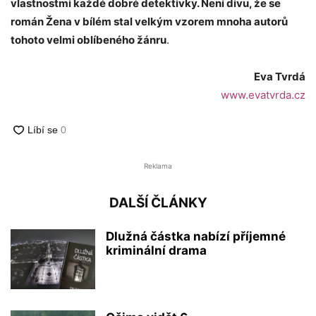
vlastnostmi každé dobré detektivky. Není divu, že se
román Žena v bílém stal velkým vzorem mnoha autorů
tohoto velmi oblíbeného žánru
.
Eva Tvrdá
www.evatvrda.cz
Reklama
DALŠÍ ČLÁNKY
Dlužná částka nabízí příjemné
kriminální drama