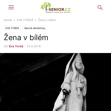
Home
EVA TVRDÁ
Žena v bílém
EVA TVRDÁ
Slavné detektivky
Žena v bílém
Od
Eva Tvrdá
-
13.4.2016