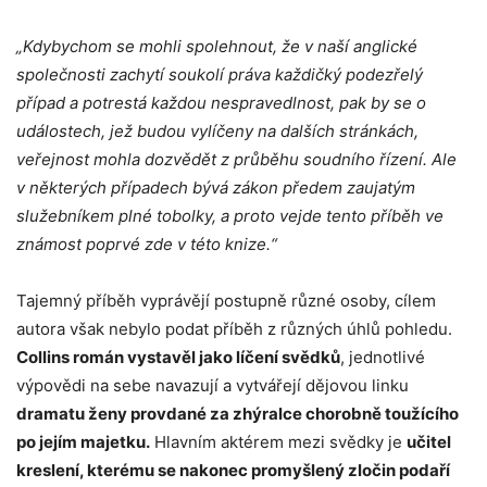
„Kdybychom se mohli spolehnout, že v naší anglické
společnosti zachytí soukolí práva každičký podezřelý
případ a potrestá každou nespravedlnost, pak by se o
událostech, jež budou vylíčeny na dalších stránkách,
veřejnost mohla dozvědět z průběhu soudního řízení. Ale
v některých případech bývá zákon předem zaujatým
služebníkem plné tobolky, a proto vejde tento příběh ve
známost poprvé zde v této knize.“
Tajemný příběh vyprávějí postupně různé osoby, cílem
autora však nebylo podat příběh z různých úhlů pohledu.
Collins román vystavěl jako líčení svědků
, jednotlivé
výpovědi na sebe navazují a vytvářejí dějovou linku
dramatu ženy provdané za zhýralce chorobně toužícího
po jejím majetku.
Hlavním aktérem mezi svědky je
učitel
kreslení, kterému se nakonec promyšlený zločin podaří