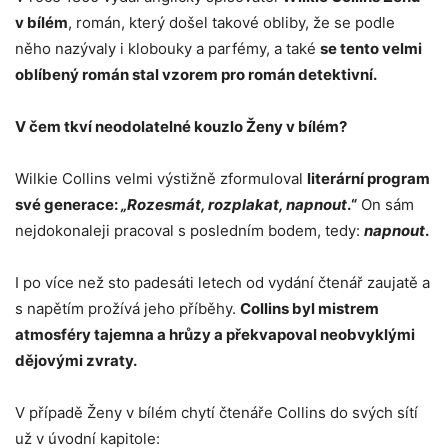
v bílém
, román, který došel takové obliby, že se podle
něho nazývaly i klobouky a parfémy, a také
se tento velmi
oblíbený román stal vzorem pro román detektivní.
V čem tkví neodolatelné kouzlo Ženy v bílém?
Wilkie Collins velmi výstižně zformuloval
literární program
své generace:
„Rozesmát, rozplakat, napnout
.“
On sám
nejdokonaleji pracoval s posledním bodem, tedy:
napnout
.
I po více než sto padesáti letech od vydání čtenář zaujatě a
s napětím prožívá jeho příběhy.
Collins byl mistrem
atmosféry tajemna a hrůzy a překvapoval neobvyklými
dějovými zvraty.
V případě Ženy v bílém chytí čtenáře Collins do svých sítí
už v úvodní kapitole: