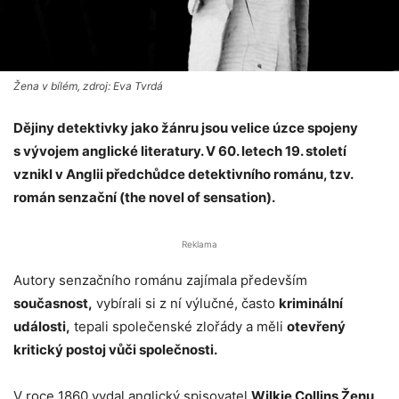
Žena v bílém, zdroj: Eva Tvrdá
Dějiny detektivky jako žánru jsou velice úzce spojeny
s vývojem anglické literatury. V 60. letech 19. století
vznikl v Anglii předchůdce detektivního románu, tzv.
román senzační (the novel of sensation).
Reklama
Autory senzačního románu zajímala především
současnost,
vybírali si z ní výlučné, často
kriminální
události,
tepali společenské zlořády a měli
otevřený
kritický postoj vůči společnosti.
V roce 1860 vydal anglický spisovatel
Wilkie Collins Ženu