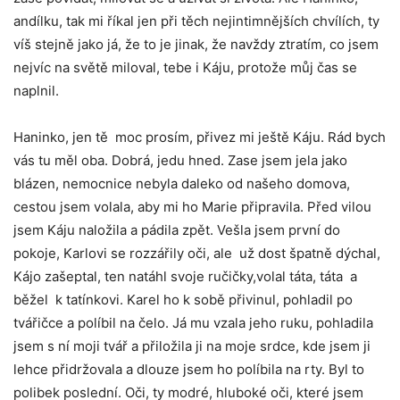
andílku, tak mi říkal jen při těch nejintimnějších chvílích, ty
víš stejně jako já, že to je jinak, že navždy ztratím, co jsem
nejvíc na světě miloval, tebe i Káju, protože můj čas se
naplnil.
Haninko, jen tě moc prosím, přivez mi ještě Káju. Rád bych
vás tu měl oba. Dobrá, jedu hned. Zase jsem jela jako
blázen, nemocnice nebyla daleko od našeho domova,
cestou jsem volala, aby mi ho Marie připravila. Před vilou
jsem Káju naložila a pádila zpět. Vešla jsem první do
pokoje, Karlovi se rozzářily oči, ale už dost špatně dýchal,
Kájo zašeptal, ten natáhl svoje ručičky,volal táta, táta a
běžel k tatínkovi. Karel ho k sobě přivinul, pohladil po
tvářičce a políbil na čelo. Já mu vzala jeho ruku, pohladila
jsem s ní moji tvář a přiložila ji na moje srdce, kde jsem ji
lehce přidržovala a dlouze jsem ho políbila na rty. Byl to
polibek poslední. Oči, ty modré, hluboké oči, které jsem