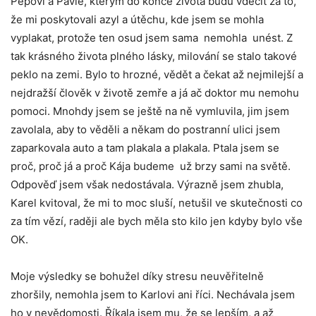
Pepovi a Pavle, kterým do konce života budu vděčit za to,
že mi poskytovali azyl a útěchu, kde jsem se mohla
vyplakat, protože ten osud jsem sama nemohla unést. Z
tak krásného života plného lásky, milování se stalo takové
peklo na zemi. Bylo to hrozné, vědět a čekat až nejmilejší a
nejdražší člověk v životě zemře a já ač doktor mu nemohu
pomoci. Mnohdy jsem se ještě na ně vymluvila, jim jsem
zavolala, aby to věděli a někam do postranní ulici jsem
zaparkovala auto a tam plakala a plakala. Ptala jsem se
proč, proč já a proč Kája budeme už brzy sami na světě.
Odpověď jsem však nedostávala. Výrazně jsem zhubla,
Karel kvitoval, že mi to moc sluší, netušil ve skutečnosti co
za tím vězí, raději ale bych měla sto kilo jen kdyby bylo vše
OK.
Moje výsledky se bohužel díky stresu neuvěřitelně
zhoršily, nemohla jsem to Karlovi ani říci. Nechávala jsem
ho v nevědomosti. Říkala jsem mu, že se lepším, a až