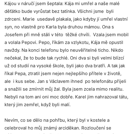
Kájou v náručí jsem šeptala: Kája mi umřel a naše malé
děťátko bude vyrůstat bez tatínka. Všichni jsme byli
zdrceni. Marie usedavě plakala, jako kdyby jí umřel vlastní
syn, no vlastně pro Karla byla druhou mámou. Ona s
Josefem při mně stáli v této těžké chvíli. Vzala jsem mobil
a volala Pepovi. Pepo, říkám za vzlykotu, Kája mě opustil
navždy. Na konci telefonu bylo neuvěřitelné ticho. Nikdo
nečekal, že to bude tak rychlé. Oni dva si byli velmi blízcí
už od studií na vysoké škole, byli jako dva bratři. A tak jak
říkal Pepa, ztratil jsem nejen nejlepšího přítele v životě,
ale i kus sebe. Jan s Václavem ihned po telefonátu přijeli
a snažili se zmírnit můj žal. Byla jsem zcela mimo realitu.
Nebyli na tom ani oni moc dobře. Karel jim nahrazoval tátu,
který jim zemřel, když byli malí.
Nevím, co se dělo na pohřbu, který byl v kostele a
celebroval ho můj známý arciděkan. Rozloučení se