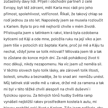
zúčastnily davy lidí. Přijeli i obchodní partneři z celé
Evropy, byli též zdrceni, měli Karla moc rádi pro jeho
přímost, spolehlivost, vstřícnost. Říkali, že takový chlap se
rodí jednou za sto let. Naposledy jsem se musela rozloučit
s Karlem. Byla to pro mě nejhorší chvíle v mém životě.
Přistoupila jsem s tatínkem k rakvi, která byla ozdobena
kyticemi od Káji a ode mne, položila ruku na její víko a jen
jsem tiše v potocích slz šeptala: Karle, proč jsi mě a Káju tu
nechal, vždyť jsme se tolik milovali? Milovala jsem tě a tak
to zůstane do konce mých dní. Za náš pohádkový život ti
moc děkuji, nikdy nezapomenu. Na víc jsem už neměla sil.
V těchto slovech bylo tolik lásky, ale zároveň tolik lítosti,
bolesti, smutku a beznaděje, že to snad ani nemůžu unést.
Můj tatínek stál vedle mě u rakve, držel mě za ramena a tak
mi byl v této těžké chvíli alespoň na chvíli duševní i
fyzickou oporou. Za tklivých tónů hudby Světla ramp
vynášeli nejbližší rakev prostředkem kostela k autu, mi
hlavou proběhl celý život s Karlem. Tiše jsem naříkala, aby