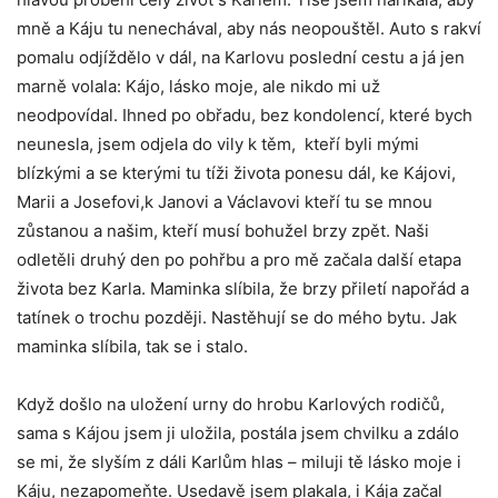
mně a Káju tu nenechával, aby nás neopouštěl. Auto s rakví
pomalu odjíždělo v dál, na Karlovu poslední cestu a já jen
marně volala: Kájo, lásko moje, ale nikdo mi už
neodpovídal. Ihned po obřadu, bez kondolencí, které bych
neunesla, jsem odjela do vily k těm, kteří byli mými
blízkými a se kterými tu tíži života ponesu dál, ke Kájovi,
Marii a Josefovi,k Janovi a Václavovi kteří tu se mnou
zůstanou a našim, kteří musí bohužel brzy zpět. Naši
odletěli druhý den po pohřbu a pro mě začala další etapa
života bez Karla. Maminka slíbila, že brzy přiletí napořád a
tatínek o trochu později. Nastěhují se do mého bytu. Jak
maminka slíbila, tak se i stalo.
Když došlo na uložení urny do hrobu Karlových rodičů,
sama s Kájou jsem ji uložila, postála jsem chvilku a zdálo
se mi, že slyším z dáli Karlům hlas – miluji tě lásko moje i
Káju, nezapomeňte. Usedavě jsem plakala, i Kája začal