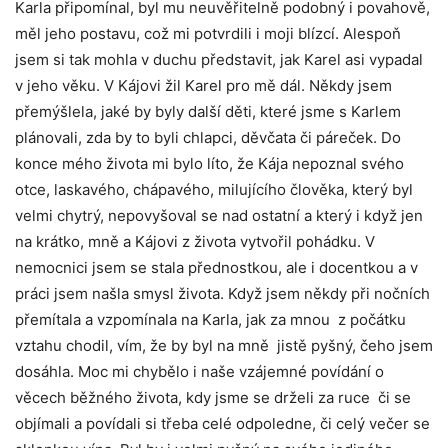
Karla připomínal, byl mu neuvěřitelně podobný i povahově,
měl jeho postavu, což mi potvrdili i moji blízcí. Alespoň
jsem si tak mohla v duchu představit, jak Karel asi vypadal
v jeho věku. V Kájovi žil Karel pro mě dál. Někdy jsem
přemýšlela, jaké by byly další děti, které jsme s Karlem
plánovali, zda by to byli chlapci, děvčata či páreček. Do
konce mého života mi bylo líto, že Kája nepoznal svého
otce, laskavého, chápavého, milujícího člověka, který byl
velmi chytrý, nepovyšoval se nad ostatní a který i když jen
na krátko, mně a Kájovi z života vytvořil pohádku. V
nemocnici jsem se stala přednostkou, ale i docentkou a v
práci jsem našla smysl života. Když jsem někdy při nočních
přemítala a vzpomínala na Karla, jak za mnou z počátku
vztahu chodil, vím, že by byl na mně jistě pyšný, čeho jsem
dosáhla. Moc mi chybělo i naše vzájemné povídání o
věcech běžného života, kdy jsme se drželi za ruce či se
objímali a povídali si třeba celé odpoledne, či celý večer se