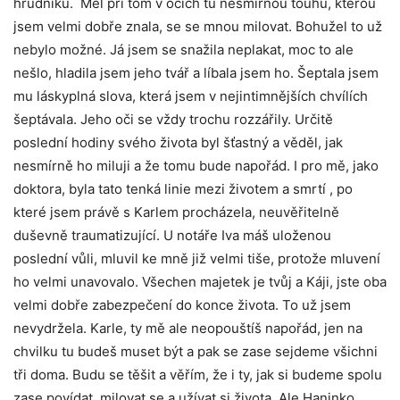
hrudníku. Měl při tom v očích tu nesmírnou touhu, kterou
jsem velmi dobře znala, se se mnou milovat. Bohužel to už
nebylo možné. Já jsem se snažila neplakat, moc to ale
nešlo, hladila jsem jeho tvář a líbala jsem ho. Šeptala jsem
mu láskyplná slova, která jsem v nejintimnějších chvílích
šeptávala. Jeho oči se vždy trochu rozzářily. Určitě
poslední hodiny svého života byl šťastný a věděl, jak
nesmírně ho miluji a že tomu bude napořád. I pro mě, jako
doktora, byla tato tenká linie mezi životem a smrtí , po
které jsem právě s Karlem procházela, neuvěřitelně
duševně traumatizující. U notáře Iva máš uloženou
poslední vůli, mluvil ke mně již velmi tiše, protože mluvení
ho velmi unavovalo. Všechen majetek je tvůj a Káji, jste oba
velmi dobře zabezpečení do konce života. To už jsem
nevydržela. Karle, ty mě ale neopouštíš napořád, jen na
chvilku tu budeš muset být a pak se zase sejdeme všichni
tři doma. Budu se těšit a věřím, že i ty, jak si budeme spolu
zase povídat, milovat se a užívat si života. Ale Haninko,