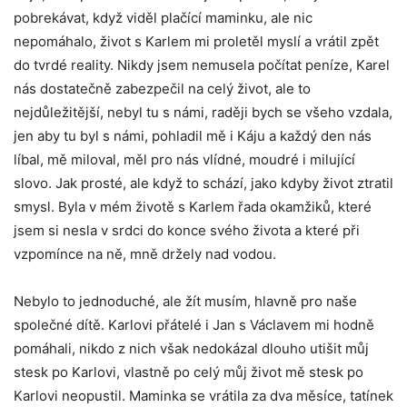
pobrekávat, když viděl plačící maminku, ale nic
nepomáhalo, život s Karlem mi proletěl myslí a vrátil zpět
do tvrdé reality. Nikdy jsem nemusela počítat peníze, Karel
nás dostatečně zabezpečil na celý život, ale to
nejdůležitější, nebyl tu s námi, raději bych se všeho vzdala,
jen aby tu byl s námi, pohladil mě i Káju a každý den nás
líbal, mě miloval, měl pro nás vlídné, moudré i milující
slovo. Jak prosté, ale když to schází, jako kdyby život ztratil
smysl. Byla v mém životě s Karlem řada okamžiků, které
jsem si nesla v srdci do konce svého života a které při
vzpomínce na ně, mně držely nad vodou.
Nebylo to jednoduché, ale žít musím, hlavně pro naše
společné dítě. Karlovi přátelé i Jan s Václavem mi hodně
pomáhali, nikdo z nich však nedokázal dlouho utišit můj
stesk po Karlovi, vlastně po celý můj život mě stesk po
Karlovi neopustil. Maminka se vrátila za dva měsíce, tatínek