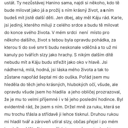
ustát. Ty nezůstávej Hanino sama, najdi si někoho, kdo tě
bude milovat jako já a prožij s ním krásný život, a
s
ním
budeš mít jistě další děti. Jen dbej, aby měl Káju rád. Karle,
jsi jediný, kterého miluji z celého srdce a budu tě milovat
do konce svého života. V mém srdci není místo pro
někoho dalšího, život s tebou byla opravdu pohádka, za
kterou ti do své smrti budu neskonale vděčná a to už mi
kanuly po tvářích slzy jako hrachy. S nikým dalším dítě
nebudu mít a Káju budu střežit jako oko v hlavě. Jsi
nádherná, milá, hodná, jsi láska mého života a tak to
zůstane napořád šeptal mi do ouška. Pořád jsem mu
hleděla do těch jeho krásných, hlubokých očí, všude, ale
opravdu všude jsem ho hladila a jeho obličej prozrazoval,
že je mu to velmi příjemné i v té jeho poslední hodince. Byl
evidentně rád, že jsem s ním. Držel mně za ruku, která se
mu trochu třásla a střídavě ji lehce tisknul. Druhou rukou
mi hladil tvář a zároveň utíral slzy, občas přejel i po mém