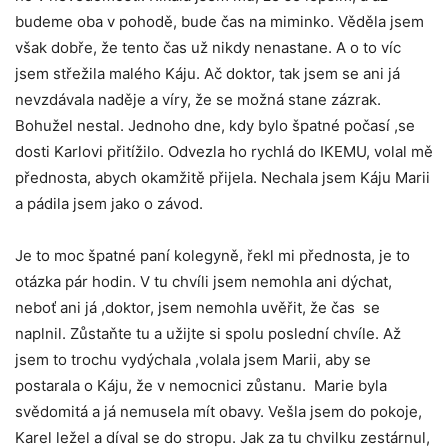
budeme oba v pohodě, bude čas na miminko. Věděla jsem
však dobře, že tento čas už nikdy nenastane. A o to víc
jsem střežila malého Káju. Ač doktor, tak jsem se ani já
nevzdávala naděje a víry, že se možná stane zázrak.
Bohužel nestal. Jednoho dne, kdy bylo špatné počasí ,se
dosti Karlovi přitížilo. Odvezla ho rychlá do IKEMU, volal mě
přednosta, abych okamžitě přijela. Nechala jsem Káju Marii
a pádila jsem jako o závod.
Je to moc špatné paní kolegyně, řekl mi přednosta, je to
otázka pár hodin. V tu chvíli jsem nemohla ani dýchat,
neboť ani já ,doktor, jsem nemohla uvěřit, že čas se
naplnil. Zůstaňte tu a užijte si spolu poslední chvíle. Až
jsem to trochu vydýchala ,volala jsem Marii, aby se
postarala o Káju, že v nemocnici zůstanu. Marie byla
svědomitá a já nemusela mít obavy. Vešla jsem do pokoje,
Karel ležel a díval se do stropu. Jak za tu chvilku zestárnul,