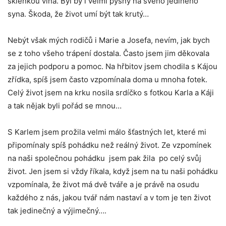
sklenkou vína. Byl by i velmi pyšný na svého jediného
syna. Škoda, že život umí být tak krutý…
Nebýt však mých rodičů i Marie a Josefa, nevím, jak bych
se z toho všeho trápení dostala. Často jsem jim děkovala
za jejich podporu a pomoc. Na hřbitov jsem chodila s Kájou
zřídka, spíš jsem často vzpomínala doma u mnoha fotek.
Celý život jsem na krku nosila srdíčko s fotkou Karla a Káji
a tak nějak byli pořád se mnou…
S Karlem jsem prožila velmi málo šťastných let, které mi
připomínaly spíš pohádku než reálný život. Ze vzpomínek
na naši společnou pohádku jsem pak žila po celý svůj
život. Jen jsem si vždy říkala, když jsem na tu naši pohádku
vzpomínala, že život má dvě tváře a je právě na osudu
každého z nás, jakou tvář nám nastaví a v tom je ten život
tak jedinečný a výjimečný….