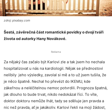
zdroj: pixabay.com
Šestá, závěrečná část romantické povídky o dvojí tváři
života od autorky Hany Novákové.
Reklama
Za nějaký čas začalo být Karlovi zle a tak jsem ho nechala
hospitalizovat u nás na kardiologii. Nějak se přednostovi
nelíbily jeho výsledky, zavolal si mě a to už jsem tušila, že
je něco špatně. Nechal ho převézt do IKEMU, kde
zákeřnou a neléčitelnou nemoc potvrdili. Prognoza špatná,
jak dlouho to bude trvat, nikdo nedokázal říci. To víte,
doktor doktoru nemůže lhát, tady se sděluje jen pravda a
nic než pravda, ať je jakákoliv. Karlovi řekli na moji žádost,