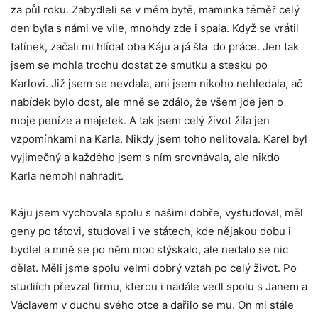
za půl roku. Zabydleli se v mém bytě, maminka téměř celý
den byla s námi ve vile, mnohdy zde i spala. Když se vrátil
tatínek, začali mi hlídat oba Káju a já šla do práce. Jen tak
jsem se mohla trochu dostat ze smutku a stesku po
Karlovi. Již jsem se nevdala, ani jsem nikoho nehledala, ač
nabídek bylo dost, ale mně se zdálo, že všem jde jen o
moje peníze a majetek. A tak jsem celý život žila jen
vzpomínkami na Karla. Nikdy jsem toho nelitovala. Karel byl
vyjimečný a každého jsem s ním srovnávala, ale nikdo
Karla nemohl nahradit.
Káju jsem vychovala spolu s našimi dobře, vystudoval, měl
geny po tátovi, studoval i ve státech, kde nějakou dobu i
bydlel a mně se po něm moc stýskalo, ale nedalo se nic
dělat. Měli jsme spolu velmi dobrý vztah po celý život. Po
studiích převzal firmu, kterou i nadále vedl spolu s Janem a
Václavem v duchu svého otce a dařilo se mu. On mi stále