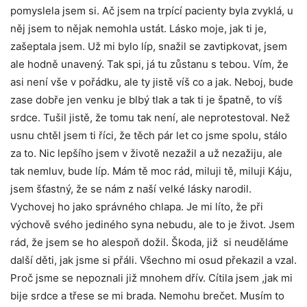
pomyslela jsem si. Ač jsem na trpící pacienty byla zvyklá, u
něj jsem to nějak nemohla ustát. Lásko moje, jak ti je,
zašeptala jsem. Už mi bylo líp, snažil se zavtipkovat, jsem
ale hodně unavený. Tak spi, já tu zůstanu s tebou. Vím, že
asi není vše v pořádku, ale ty jistě víš co a jak. Neboj, bude
zase dobře jen venku je blbý tlak a tak ti je špatně, to víš
srdce. Tušil jistě, že tomu tak není, ale neprotestoval. Než
usnu chtěl jsem ti říci, že těch pár let co jsme spolu, stálo
za to. Nic lepšího jsem v životě nezažil a už nezažiju, ale
tak nemluv, bude líp. Mám tě moc rád, miluji tě, miluji Káju,
jsem šťastný, že se nám z naší velké lásky narodil.
Vychovej ho jako správného chlapa. Je mi líto, že při
výchově svého jediného syna nebudu, ale to je život. Jsem
rád, že jsem se ho alespoň dožil. Škoda, již si neuděláme
další děti, jak jsme si přáli. Všechno mi osud překazil a vzal.
Proč jsme se nepoznali již mnohem dřív. Cítila jsem ,jak mi
bije srdce a třese se mi brada. Nemohu brečet. Musím to