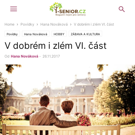
Home
Povídky
Hana Nováková
V dobrém i zlém VI. část
Povídky
Hana Nováková
HOBBY
ZÁBAVA A KULTURA
V dobrém i zlém VI. část
V dobrém i zlém
Od
Hana Nováková
-
26.11.2017