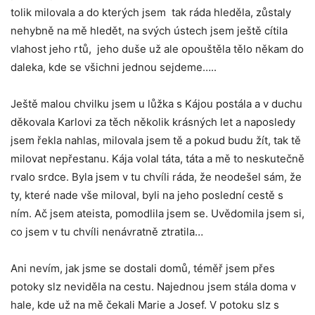
tolik milovala a do kterých jsem tak ráda hleděla, zůstaly
nehybně na mě hledět, na svých ústech jsem ještě cítila
vlahost jeho rtů, jeho duše už ale opouštěla tělo někam do
daleka, kde se všichni jednou sejdeme…..
Ještě malou chvilku jsem u lůžka s Kájou postála a v duchu
děkovala Karlovi za těch několik krásných let a naposledy
jsem řekla nahlas, milovala jsem tě a pokud budu žít, tak tě
milovat nepřestanu. Kája volal táta, táta a mě to neskutečně
rvalo srdce. Byla jsem v tu chvíli ráda, že neodešel sám, že
ty, které nade vše miloval, byli na jeho poslední cestě s
ním. Ač jsem ateista, pomodlila jsem se. Uvědomila jsem si,
co jsem v tu chvíli nenávratně ztratila…
Ani nevím, jak jsme se dostali domů, téměř jsem přes
potoky slz neviděla na cestu. Najednou jsem stála doma v
hale, kde už na mě čekali Marie a Josef. V potoku slz s