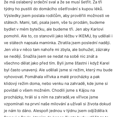
že má oslabený srdeční sval a že se musí šetřit. Za tři
týdny ho pustili do domácího ošetřování s kupou léků.
Výsledky jsem poslala rodičům, aby prověřili možnosti ve
státech. Mami, tati, psala jsem, vše tu prodám, budeme
bydlet v mém bytečku, ale budeme tři. Jen aby Karlovi
pomohli. Ale to, co stanovili jako léčbu v IKEMU, by udělali i
ve státech napsala maminka. Ztratila jsem poslední naději.
Jen víra v něco tam nahoře mi zbyla, ale bohužel, zázraky
se nedějí. Snažila jsem se nedat na sobě nic znát a
všechno dělat jako před tím. Byli jsme šťastni i když Karel
byl často unavený. Ale udělali jsme si režim, který mu bude
vyhovovat. Pomáhala vířivka a malé procházky a pak
klidový režim doma, nebo venku na zahradě, kde jsme si
povídali o všem možném. Chodili jsme s Kájou na
procházky, hráli si s ním na zahradě,ve vířivce jsme
vzpomínali na první naše milování a užívali si života dokud
je nám to dáno. Alespoň jednou v týdnu jsem odjížděla k