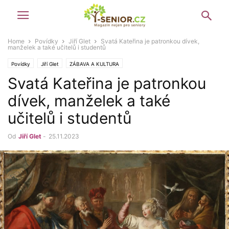
Home
Povídky
Jiří Glet
Svatá Kateřina je patronkou dívek,
manželek a také učitelů i studentů
Povídky
Jiří Glet
ZÁBAVA A KULTURA
Svatá Kateřina je patronkou
dívek, manželek a také
učitelů i studentů
Od
Jiří Glet
-
25.11.2023