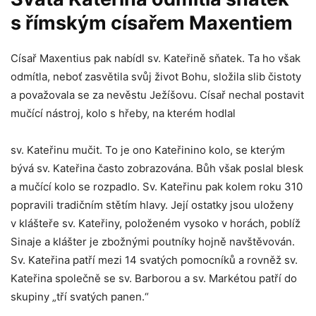
s římským císařem Maxentiem
Císař Maxentius pak nabídl sv. Kateřině sňatek. Ta ho však
odmítla, neboť zasvětila svůj život Bohu, složila slib čistoty
a považovala se za nevěstu Ježíšovu. Císař nechal postavit
mučící nástroj, kolo s hřeby, na kterém hodlal
sv. Kateřinu mučit. To je ono Kateřinino kolo, se kterým
bývá sv. Kateřina často zobrazována. Bůh však poslal blesk
a mučící kolo se rozpadlo. Sv. Kateřinu pak kolem roku 310
popravili tradičním stětím hlavy. Její ostatky jsou uloženy
v klášteře sv. Kateřiny, položeném vysoko v horách, poblíž
Sinaje a klášter je zbožnými poutníky hojně navštěvován.
Sv. Kateřina patří mezi 14 svatých pomocníků a rovněž sv.
Kateřina společně se sv. Barborou a sv. Markétou patří do
skupiny „tří svatých panen.“