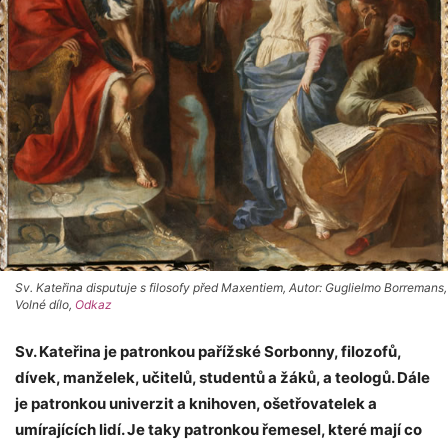
Sv. Kateřina disputuje s filosofy před Maxentiem, Autor: Guglielmo Borremans,
Volné dílo,
Odkaz
Sv. Kateřina je patronkou pařížské Sorbonny, filozofů,
dívek, manželek, učitelů, studentů a žáků, a teologů. Dále
je patronkou univerzit a knihoven, ošetřovatelek a
umírajících lidí. Je taky patronkou řemesel, které mají co