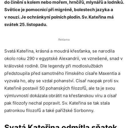
do činění s kolem nebo mořem, hrnčířů, mlynářů a lodníků.
Světice je pomocnicí pří migréně, bolestech jazyka a
v nouzi. Je ochránkyní polních plodin. Sv. Kateřina má
svátek 25. listopadu.
Reklama
Svatá Kateřina, krásná a moudrá křesťanka, se narodila
okolo roku 290 v egyptské Alexandrii, ve vznešené, snad v
královské rodině. Dle legendy při modloslužbách
předstoupila před samotného římského císaře Maxentia a
vyzvala ho, aby se vzdal pohanství. Císař naopak proti sv.
Kateřině postavil 50 pohanských filozofů, ale ta je svou
výmluvností dokázala obrátit na křesťanskou víru a císař
pak filozofy nechal popravit. Sv. Kateřina se tak stala
patronkou filozofů a také pařížské Sorbonny.
Svatá Kateřina odmítla sňatek