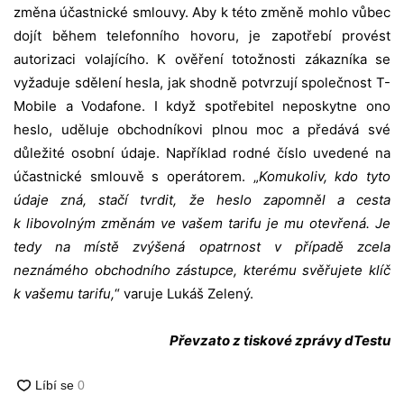
změna účastnické smlouvy. Aby k této změně mohlo vůbec
dojít během telefonního hovoru, je zapotřebí provést
autorizaci volajícího. K ověření totožnosti zákazníka se
vyžaduje sdělení hesla, jak shodně potvrzují společnost T-
Mobile a Vodafone. I když spotřebitel neposkytne ono
heslo, uděluje obchodníkovi plnou moc a předává své
důležité osobní údaje. Například rodné číslo uvedené na
účastnické smlouvě s operátorem. „
Komukoliv, kdo tyto
údaje zná, stačí tvrdit, že heslo zapomněl a cesta
k libovolným změnám ve vašem tarifu je mu otevřená. Je
tedy na místě zvýšená opatrnost v případě zcela
neznámého obchodního zástupce, kterému svěřujete klíč
k vašemu tarifu,
“ varuje Lukáš Zelený.
Převzato z tiskové zprávy dTestu