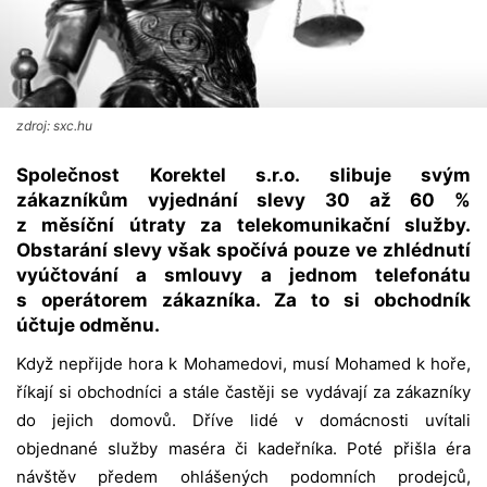
zdroj: sxc.hu
Společnost Korektel s.r.o. slibuje svým
zákazníkům vyjednání slevy 30 až 60 %
z měsíční útraty za telekomunikační služby.
Obstarání slevy však spočívá pouze ve zhlédnutí
vyúčtování a smlouvy a jednom telefonátu
s operátorem zákazníka. Za to si obchodník
účtuje odměnu.
Když nepřijde hora k Mohamedovi, musí Mohamed k hoře,
říkají si obchodníci a stále častěji se vydávají za zákazníky
do jejich domovů. Dříve lidé v domácnosti uvítali
objednané služby maséra či kadeřníka. Poté přišla éra
návštěv předem ohlášených podomních prodejců,