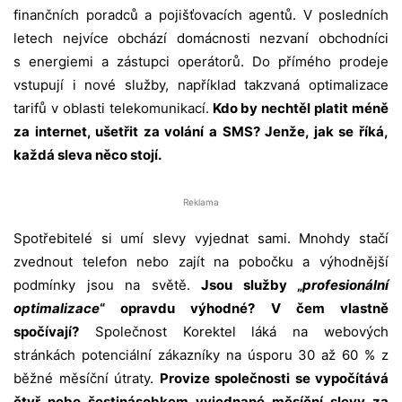
finančních poradců a pojišťovacích agentů. V posledních
letech nejvíce obchází domácnosti nezvaní obchodníci
s energiemi a zástupci operátorů. Do přímého prodeje
vstupují i nové služby, například takzvaná optimalizace
tarifů v oblasti telekomunikací.
Kdo by nechtěl platit méně
za internet, ušetřit za volání a SMS? Jenže, jak se říká,
každá sleva něco stojí.
Reklama
Spotřebitelé si umí slevy vyjednat sami. Mnohdy stačí
zvednout telefon nebo zajít na pobočku a výhodnější
podmínky jsou na světě.
Jsou služby „
profesionální
optimalizace
“ opravdu výhodné? V čem vlastně
spočívají?
Společnost Korektel láká na webových
stránkách potenciální zákazníky na úsporu 30 až 60 % z
běžné měsíční útraty.
Provize společnosti se vypočítává
čtyř nebo šestinásobkem vyjednané měsíční slevy za