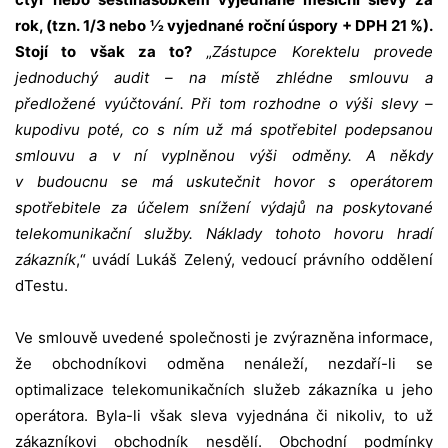
rok, (tzn. 1/3 nebo ½ vyjednané roční úspory + DPH 21 %).
Stojí to však za to?
„
Zástupce Korektelu provede
jednoduchý audit – na místě zhlédne smlouvu a
předložené vyúčtování. Při tom rozhodne o výši slevy –
kupodivu poté, co s ním už má spotřebitel podepsanou
smlouvu a v ní vyplněnou výši odměny. A někdy
v budoucnu se má uskutečnit hovor s operátorem
spotřebitele za účelem snížení výdajů na poskytované
telekomunikační služby. Náklady tohoto hovoru hradí
zákazník
,“ uvádí Lukáš Zelený, vedoucí právního oddělení
dTestu.
Ve smlouvě uvedené společnosti je zvýrazněna informace,
že obchodníkovi odměna nenáleží, nezdaří-li se
optimalizace telekomunikačních služeb zákazníka u jeho
operátora. Byla-li však sleva vyjednána či nikoliv, to už
zákazníkovi obchodník nesdělí. Obchodní podmínky