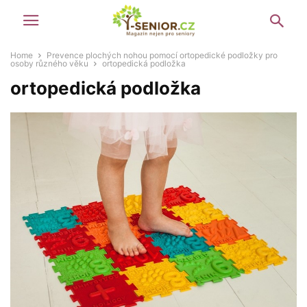
Home
Prevence plochých nohou pomocí ortopedické podložky pro
osoby různého věku
ortopedická podložka
ortopedická podložka