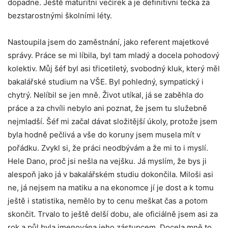
dopadne. Ještě maturitní večírek a je definitivní tečka za
bezstarostnými školními léty.
Nastoupila jsem do zaměstnání, jako referent majetkové
správy. Práce se mi líbila, byl tam mladý a docela pohodový
kolektiv. Můj šéf byl asi třicetiletý, svobodný kluk, který měl
bakalářské studium na VŠE. Byl pohledný, sympatický i
chytrý. Nelíbil se jen mně. Život utíkal, já se zaběhla do
práce a za chvíli nebylo ani poznat, že jsem tu služebně
nejmladší. Šéf mi začal dávat složitější úkoly, protože jsem
byla hodně pečlivá a vše do koruny jsem musela mít v
pořádku. Zvykl si, že práci neodbývám a že mi to i myslí.
Hele Dano, proč jsi nešla na vejšku. Já myslím, že bys ji
alespoň jako já v bakalářském studiu dokončila. Miloši asi
ne, já nejsem na matiku a na ekonomce jí je dost a k tomu
ještě i statistika, nemělo by to cenu meškat čas a potom
skončit. Trvalo to ještě delší dobu, ale oficiálně jsem asi za
rok a půl byla jmenována jeho zástupcem. Docela mně to