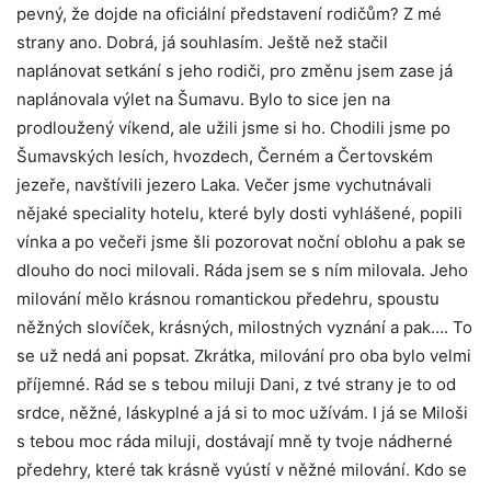
pevný, že dojde na oficiální představení rodičům? Z mé
strany ano. Dobrá, já souhlasím. Ještě než stačil
naplánovat setkání s jeho rodiči, pro změnu jsem zase já
naplánovala výlet na Šumavu. Bylo to sice jen na
prodloužený víkend, ale užili jsme si ho. Chodili jsme po
Šumavských lesích, hvozdech, Černém a Čertovském
jezeře, navštívili jezero Laka. Večer jsme vychutnávali
nějaké speciality hotelu, které byly dosti vyhlášené, popili
vínka a po večeři jsme šli pozorovat noční oblohu a pak se
dlouho do noci milovali. Ráda jsem se s ním milovala. Jeho
milování mělo krásnou romantickou předehru, spoustu
něžných slovíček, krásných, milostných vyznání a pak…. To
se už nedá ani popsat. Zkrátka, milování pro oba bylo velmi
příjemné. Rád se s tebou miluji Dani, z tvé strany je to od
srdce, něžné, láskyplné a já si to moc užívám. I já se Miloši
s tebou moc ráda miluji, dostávají mně ty tvoje nádherné
předehry, které tak krásně vyústí v něžné milování. Kdo se