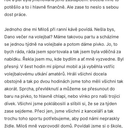
potěšilo a to i hlavně finančně. Ale zase to neslo s sebou
dost práce.
Jednoho dne mi Miloš při ranní kávě povídá. Nešla bys,
Dano večer na volejbal? Máme takovou partu a scházíme
se jednou týdně na volejbale a potom dáme pivko. Jo, to
bych ráda, ráda jsem sportovala a tak jsem byla vděčná za
nabídku. Řekla jsem mu, kde bydlím a ať mně vyzvedne. Byl
přesný. V šest hodin mi pípnul mobil a já vyběhla vstříc
volejbalovému utkání amatérů. Hráli všichni docela
obstojně a tak po dvou hodinách jsme toho měli všichni tak
akorát. Sprcha, převléknutí a můžeme se přesunout do
baru na pivko, to hlavně chlapi, nebo vínko pro naši trojici
dívek. Všichni jsme poklábosili a slíbili si, že se za týden
zase sejdeme. Přeci jen, jsme všichni z kanceláří a tak
trochu toho sportu potřebujeme, aby pod námi nepraskly
židle. Miloš mně vyprovodil domů. Povídali jsme si o škole,