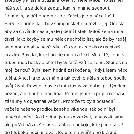
stolu byly krásně uvázané květiny. Hele Miloši, to asi není
náš stůl, já se dojdu zeptat, kam si máme sednout.
Nemusíš, sedět budeme zde. Začala jsem něco tušit.
Servírka přinesla lahev šampaňského a rozlila jej. Odešla,
aby za chvíli donesla ještě jídelní lístek. Miloš se na mne
díval, jako kdyby se mu nějak nechtělo jíst, ale že by raději
se mnou dělal ty hezčí věci. Co se tak šibalsky usmíváš,
pravím. Povstal, klekl přede mnou a řekl: Miluji tě, je mi s
tebou moc hezky a chtěl bych si tě vzít za ženu. Staneš se
mojí ženou? Byla jsem hodně zaskočená, i když jsem něco
tušila. Ano, i já to tak mám a tak bych chtěla s tebou spojit
svůj život. Povstal, navlékl mi krásný zásnubní prstýnek a
něžně, ale dlouho mně líbal. Potom jsme si připili na naše
zásnuby a objednali večeři. Protože to byla poslední
večeře našeho prodlouženého víkendu, tak po ní byl
taneční večer. Asi hodinu jsme se zdrželi, tancovali jsme,
ale pořád nás naše láska táhla do pokoje, kde jsme se až
do hluboké noci milovali. Bylo to neuvěřitelně krásné.