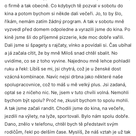
o firmě a tak obecně. Co kdybych tě pozval v sobotu do
kina a potom bychom si někde dali večeři. Jo, to by šlo,
říkám, nemám zatím žádný program. A tak v sobotu mně
vyzvedl před domem odpoledne a vyrazili jsme do kina. Po
kině jsme šli do příjemné pizzerie, kde moc dobře vařili.
Dali jsme si špagety s rajčaty, vínko a povídali si. Čas ubíhal
a já začala cítit, že by mně Miloš snad chtěl sbalit. No
uvidíme, co se z toho vyvine. Najednou mně lehce pohladil
ruku a řekl: Líbíš se mi, jsi chytrá, což je u ženské dost
vzácná kombinace. Navíc nejsi drbna jako některé naše
spolupracovnice, což to máš u mě velký plus. Jsi zadaná,
optal se z ničeho nic. Ne, jsem v tuto chvíli volná. Nemohli
bychom být spolu? Proč ne, zkusit bychom to spolu mohli.
A tak jsme začali randit. Chodili jsme do kina, na večeře,
jezdili na výlety, na lyže, sportovali. Bylo nám spolu dobře.
Dano, znělo v telefonu, chtěl bych tě představit svým
rodičům, řekl po delším čase. Myslíš, že náš vztah je už tak