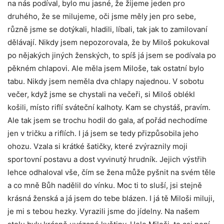
na nás podíval, bylo mu jasné, že žijeme jeden pro
druhého, že se milujeme, oči jsme měly jen pro sebe,
různě jsme se dotýkali, hladili, líbali, tak jak to zamilovaní
dělávají. Nikdy jsem nepozorovala, že by Miloš pokukoval
po nějakých jiných ženských, to spíš já jsem se podívala po
pěkném chlapovi. Ale měla jsem Miloše, tak ostatní bylo
tabu. Nikdy jsem neměla dva chlapy najednou. V sobotu
večer, když jsme se chystali na večeři, si Miloš oblékl
košili, místo riflí sváteční kalhoty. Kam se chystáš, pravím.
Ale tak jsem se trochu hodil do gala, ať pořád nechodíme
jen v tričku a riflích. I já jsem se tedy přizpůsobila jeho
ohozu. Vzala si krátké šatičky, které zvýraznily moji
sportovní postavu a dost vyvinutý hrudník. Jejich výstřih
lehce odhaloval vše, čím se žena může pyšnit na svém těle
a co mně Bůh nadělil do vínku. Moc ti to sluší, jsi stejně
krásná ženská a já jsem do tebe blázen. I já tě Miloši miluji,
je mi s tebou hezky. Vyrazili jsme do jídelny. Na našem