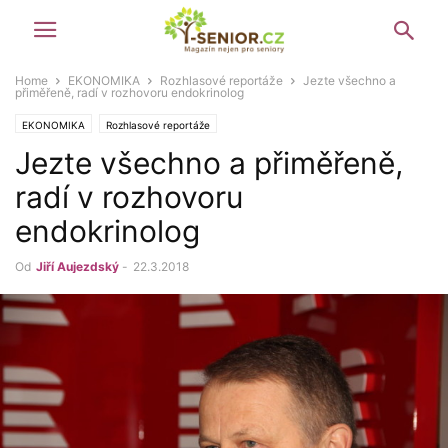
Home
EKONOMIKA
Rozhlasové reportáže
Jezte všechno a
přiměřeně, radí v rozhovoru endokrinolog
EKONOMIKA
Rozhlasové reportáže
Jezte všechno a přiměřeně,
radí v rozhovoru
endokrinolog
Od
Jiří Aujezdský
-
22.3.2018