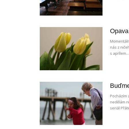
Opava 
Momentálně
nás z niče
s aprílem...
Buďme
Pocházím z
nedělám ni
seriál Přát