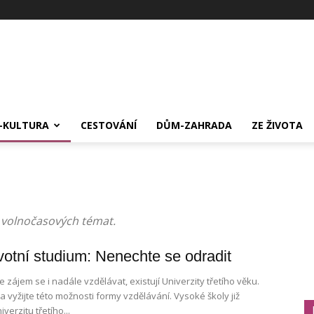
-KULTURA
CESTOVÁNÍ
DŮM-ZAHRADA
ZE ŽIVOTA
 volnočasových témat.
votní studium: Nenechte se odradit
zájem se i nadále vzdělávat, existují Univerzity třetího věku.
 vyžijte této možnosti formy vzdělávání. Vysoké školy již
iverzitu třetího...