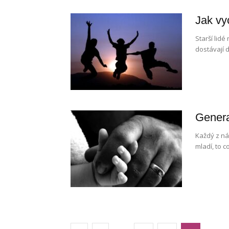
Jak vy
Starší lidé
dostávají d
Genera
Každý z nás
mladí, to c