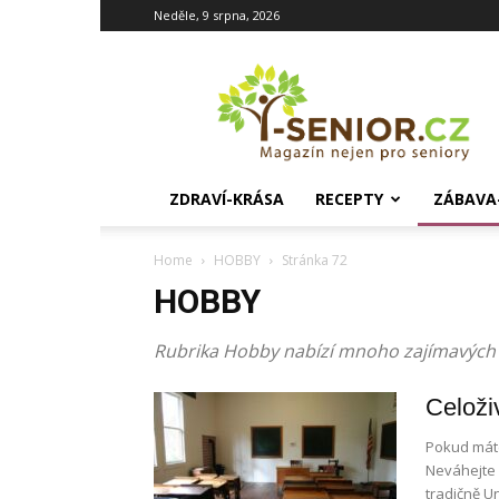
Neděle, 9 srpna, 2026
i-
Senior.cz
ZDRAVÍ-KRÁSA
RECEPTY
ZÁBAVA
Home
HOBBY
Stránka 72
HOBBY
Rubrika Hobby nabízí mnoho zajímavých
Celoži
Pokud máte 
Neváhejte a
tradičně Un