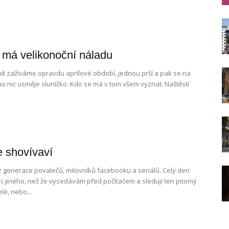
má velikonoční náladu
 zažíváme opravdu aprílové období, jednou prší a pak se na
ho nic usměje sluníčko. Kdo se má v tom všem vyznat. Naštěstí
 shovívaví
 generace povalečů, milovníků facebooku a seriálů. Celý den
c jiného, než že vysedávám před počítačem a sleduji ten pitomý
elé, nebo...