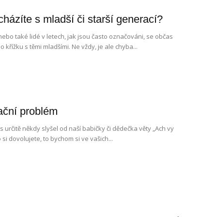
cházíte s mladší či starší generací?
 nebo také lidé v letech, jak jsou často označováni, se občas
o křížku s těmi mladšími. Ne vždy, je ale chyba...
ční problém
 určitě někdy slyšel od naší babičky či dědečka věty „Ach vy
o si dovolujete, to bychom si ve vašich...