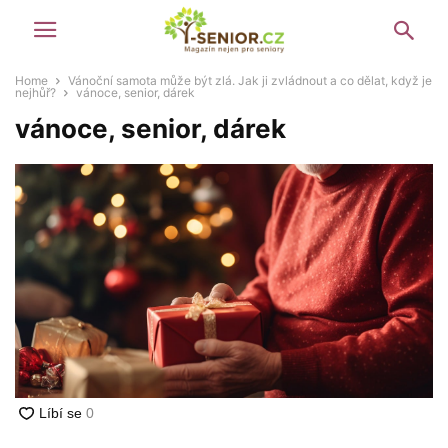
Home
Vánoční samota může být zlá. Jak ji zvládnout a co dělat, když je
nejhůř?
vánoce, senior, dárek
vánoce, senior, dárek