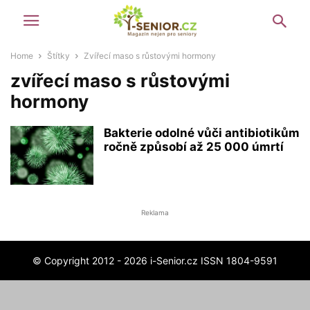
Home
Štítky
Zvířecí maso s růstovými hormony
zvířecí maso s růstovými
hormony
Bakterie odolné vůči antibiotikům
ročně způsobí až 25 000 úmrtí
Reklama
© Copyright 2012 - 2026 i-Senior.cz ISSN 1804-9591