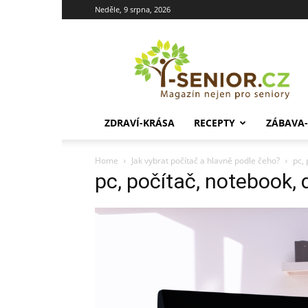
Neděle, 9 srpna, 2026
i-
Senior.cz
ZDRAVÍ-KRÁSA
RECEPTY
ZÁBAVA
Home
Jak vybrat počítač a hlavně podle čeho?
pc,
pc, počítač, notebook,