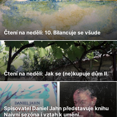
Čtení na neděli: 10. Bilancuje se všude
Čtení na neděli: Jak se (ne)kupuje dům II.
Spisovatel Daniel Jahn představuje knihu
Naivní sezóna i vztah k umění...