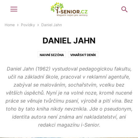
Home
Povídky
Daniel Jahn
DANIEL JAHN
NAIVNÍ SEZÓNA
VINAŘSKÝ DENÍK
Daniel Jahn (1962) vystudoval pedagogickou fakultu,
učil na základní škole, pracoval v reklamní agentuře,
zabýval se malováním, sochařstvím, vcelku bez
větších úspěchů. Nyní je na volné noze, kromě nucené
práce se věnuje tvůrčímu psaní, výrobě a pití vína. Bez
toho by tato kniha nikdy nevznikla. Jde o pseudonym,
identita autora není známa ani nakladatelství, ani
redakci magazínu i-Senior.