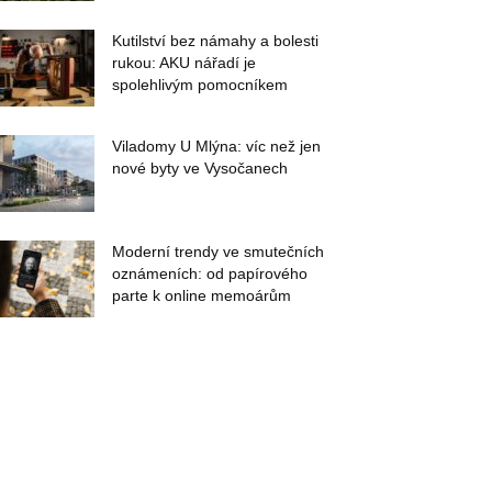
Kutilství bez námahy a bolesti
rukou: AKU nářadí je
spolehlivým pomocníkem
Viladomy U Mlýna: víc než jen
nové byty ve Vysočanech
Moderní trendy ve smutečních
oznámeních: od papírového
parte k online memoárům